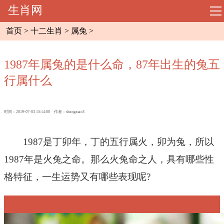
生肖网
导
航
首页
>
十二生肖
>
属兔
>
网站首页
1987年属兔的是什么命，87年出生的兔五
起名大全
行属什么
周易预测
时间：2019-07-03 15:14:00 作者：shengxiao3
相术大全
1987是丁卯年，丁的五行属火，卯为兔，所以
八字命理
1987年是火兔之命。那么火兔命之人，具有哪些性
格特征，一生运势又有哪些表现呢?
风水知识
十二生肖