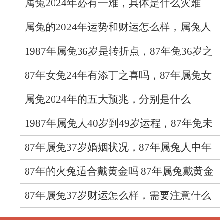
属兔2024年必有一难，具体是什么灾难
属兔的2024年运势和财运怎么样，属兔人
2024年综合运势怎样
1987年属兔36岁是转折点，87年兔36岁之
后运势如何
87年女兔24年有添丁之喜吗，87年属兔女
今年几月生孩子最好
属兔2024年的五大预兆，分别是什么
1987年属兔人40岁到49岁运程，87年兔未
来十年发展如何
87年属兔37岁婚姻状况，87年属兔人中年
有婚姻危机吗
87年的火兔适合戴黄金吗 87年属兔戴黄金
好还是白金好
87年属兔37岁财运怎么样，需要注意什么