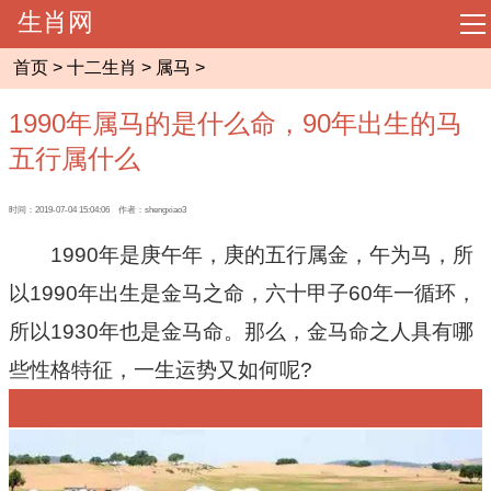
生肖网
导
航
首页
>
十二生肖
>
属马
>
网站首页
1990年属马的是什么命，90年出生的马
起名大全
五行属什么
周易预测
时间：2019-07-04 15:04:06 作者：shengxiao3
1990年是庚午年，庚的五行属金，午为马，所
相术大全
以1990年出生是金马之命，六十甲子60年一循环，
所以1930年也是金马命。那么，金马命之人具有哪
八字命理
些性格特征，一生运势又如何呢?
风水知识
十二生肖