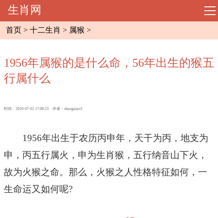
生肖网
导
航
首页
>
十二生肖
>
属猴
>
网站首页
1956年属猴的是什么命，56年出生的猴五
起名大全
行属什么
周易预测
时间：2019-07-01 17:08:23 作者：shengxiao3
相术大全
1956年出生于农历丙申年，天干为丙，地支为
八字命理
申，丙五行属火，申为生肖猴，五行纳音山下火，
故为火猴之命。那么，火猴之人性格特征如何，一
风水知识
生命运又如何呢?
十二生肖