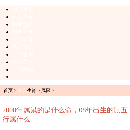
网站首页
起名大全
周易预测
相术大全
八字命理
风水知识
十二生肖
十二星座
节日民俗
首页
>
十二生肖
>
属鼠
>
2008年属鼠的是什么命，08年出生的鼠五
行属什么