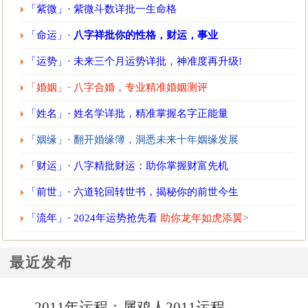
「紫微」· 紫微斗数详批一生命格
「命运」·
八字祥批你的性格，财运，事业
「运势」· 未来三个月运势详批，神准度再升级!
「婚姻」· 八字合婚，专业精准婚姻测评
「姓名」· 姓名学详批，精准掌握名字正能量
「姻缘」· 翻开婚缘簿，洞悉未来十年姻缘发展
「财运」· 八字精批财运：助你掌握财富先机
「前世」· 六道轮回转世书，揭秘你的前世今生
「流年」· 2024年运势抢先看
助你龙年如虎添翼>
最近发布
2011年运程：属鸡人2011运程