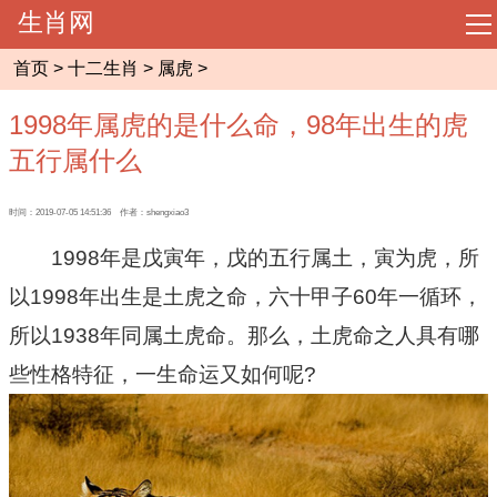
生肖网
导
航
首页
>
十二生肖
>
属虎
>
网站首页
1998年属虎的是什么命，98年出生的虎
起名大全
五行属什么
周易预测
时间：2019-07-05 14:51:36 作者：shengxiao3
1998年是戊寅年，戊的五行属土，寅为虎，所
相术大全
以1998年出生是土虎之命，六十甲子60年一循环，
所以1938年同属土虎命。那么，土虎命之人具有哪
八字命理
些性格特征，一生命运又如何呢?
风水知识
十二生肖