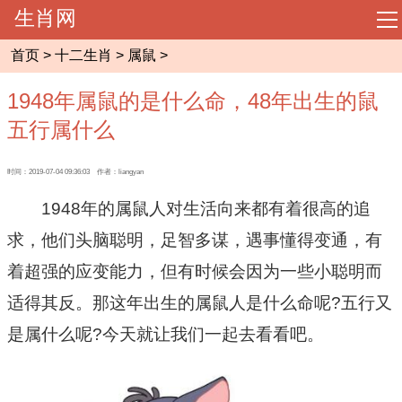
生肖网
导
航
首页
>
十二生肖
>
属鼠
>
网站首页
1948年属鼠的是什么命，48年出生的鼠
起名大全
五行属什么
周易预测
时间：2019-07-04 09:36:03 作者：liangyan
1948年的属鼠人对生活向来都有着很高的追
相术大全
求，他们头脑聪明，足智多谋，遇事懂得变通，有
着超强的应变能力，但有时候会因为一些小聪明而
八字命理
适得其反。那这年出生的属鼠人是什么命呢?五行又
是属什么呢?今天就让我们一起去看看吧。
风水知识
十二生肖