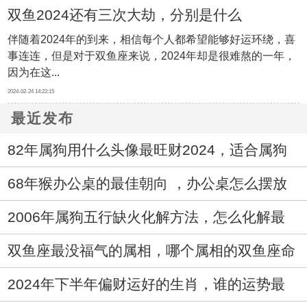
双鱼2024还有三次大劫，分别是什么
伴随着2024年的到来，相信每个人都希望能够好运环绕，喜
事连连，但是对于双鱼座来说，2024年却是很难熬的一年，
因为在这...
2024-02-24 14:22:15
最近发布
82年属狗用什么头像最旺财2024，适合属狗
人的头像
68年猴办公桌的最佳朝向 ，办公桌怎么摆放
最好
2006年属狗五行缺火化解方法，怎么化解最
好
双鱼座最没福气的属相，哪个属相的双鱼座命
不好
2024年下半年偏财运好的生肖，谁的运势最