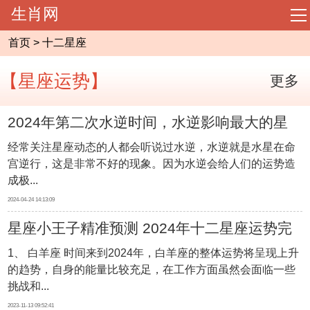
生肖网
导
航
首页
>
十二星座
网站首页
【星座运势】
更多
起名大全
2024年第二次水逆时间，水逆影响最大的星
周易预测
经常关注星座动态的人都会听说过水逆，水逆就是水星在命
座是谁
宫逆行，这是非常不好的现象。因为水逆会给人们的运势造
相术大全
成极...
2024-04-24 14:13:09
八字命理
星座小王子精准预测 2024年十二星座运势完
1、 白羊座 时间来到2024年，白羊座的整体运势将呈现上升
风水知识
整版
的趋势，自身的能量比较充足，在工作方面虽然会面临一些
挑战和...
十二生肖
2023-11-13 09:52:41