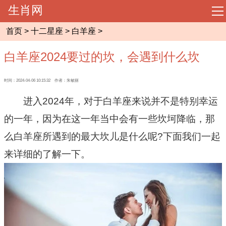
生肖网
导
航
首页
>
十二星座
>
白羊座
>
网站首页
白羊座2024要过的坎，会遇到什么坎
起名大全
时间：2024-04-06 10:15:32 作者：朱敏丽
周易预测
进入2024年，对于白羊座来说并不是特别幸运
的一年，因为在这一年当中会有一些坎坷降临，那
相术大全
么白羊座所遇到的最大坎儿是什么呢?下面我们一起
来详细的了解一下。
八字命理
风水知识
十二生肖