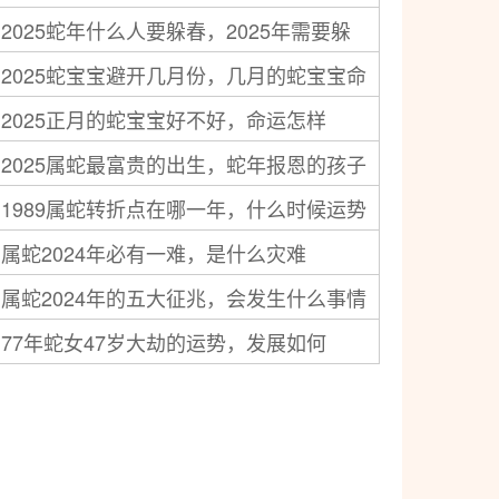
2025蛇年什么人要躲春，2025年需要躲
注意事项
2025蛇宝宝避开几月份，几月的蛇宝宝命
春的属相和时间
2025正月的蛇宝宝好不好，命运怎样
不好
2025属蛇最富贵的出生，蛇年报恩的孩子
1989属蛇转折点在哪一年，什么时候运势
几月出生
属蛇2024年必有一难，是什么灾难
转变
属蛇2024年的五大征兆，会发生什么事情
77年蛇女47岁大劫的运势，发展如何