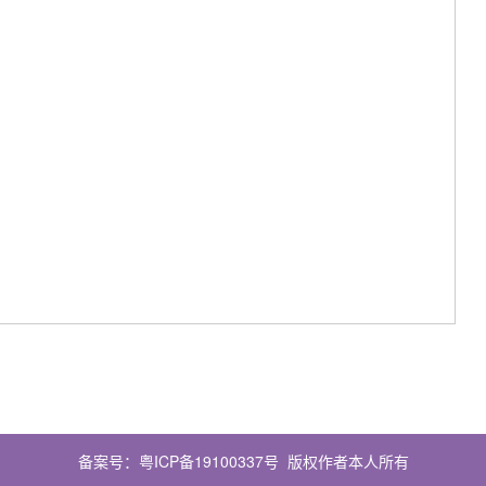
备案号：
粤ICP备19100337号
版权作者本人所有