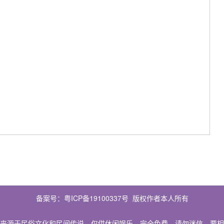
备案号：
粤ICP备19100337号
版权作者本人所有
来源于民俗文化和民间传说，仅供休闲娱乐，完全免费，请勿迷信，要相