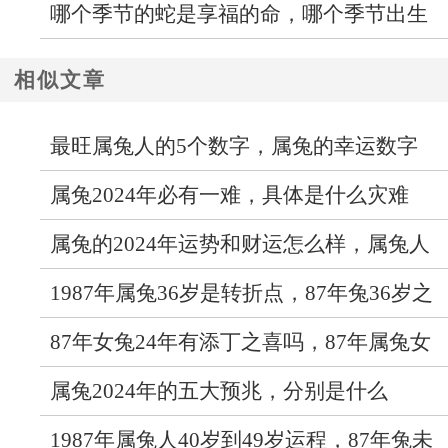
年运势走向如何
哪个季节的蛇是享福的命，哪个季节出生
的蛇最好命
相似文章
最旺属兔人的5个数字，属兔的幸运数字
属兔2024年必有一难，具体是什么灾难
属兔的2024年运势和财运怎么样，属兔人
2024年综合运势怎样
1987年属兔36岁是转折点，87年兔36岁之
后运势如何
87年女兔24年有添丁之喜吗，87年属兔女
今年几月生孩子最好
属兔2024年的五大预兆，分别是什么
1987年属兔人40岁到49岁运程，87年兔未