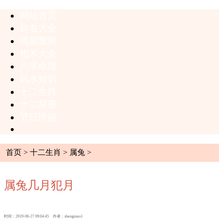
网站首页
起名大全
周易预测
相术大全
八字命理
风水知识
十二生肖
十二星座
节日民俗
首页
>
十二生肖
>
属兔
>
属兔几月犯月
时间：2019-06-27 09:04:45 作者：shengxiao1