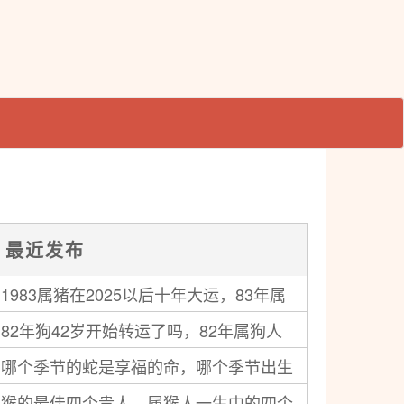
最近发布
1983属猪在2025以后十年大运，83年属
82年狗42岁开始转运了吗，82年属狗人
猪人未来十年运气
哪个季节的蛇是享福的命，哪个季节出生
中年运势走向如何
猴的最佳四个贵人，属猴人一生中的四个