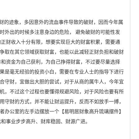
破财的迹象，多因意外的流血事件导致的破财，因而今年属
时外出的时候多注意身边的危险， 避免破财的可能性发
得的正财收入十分有限，想要实现巨大的财富积累，需要通
争取在其它领域获取财富，也能以此减轻正财负担和破财
股市和资金为自己获利，为自己挣得财富，不过要尽量选择
果是毫无经验的投资小白，需要在专业人士的指导下进行
合守财，宜做出大胆的尝试，对于从商的属牛人，今年宜
机，不过这个过程也要懂得规避风险，对于风险也要有所
用守财的方式，并不能让财运提升，反而不如放手一搏，
者办公室的左手边摆放一个【易明居财象高升琉璃摆件】
财运和事业步步高升、财库稳固、财源广进。