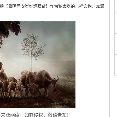
根【易明居安岁红绳腰链】作为犯太岁的吉祥饰物，寓意
，来源网络，如有侵权，敬请告知！