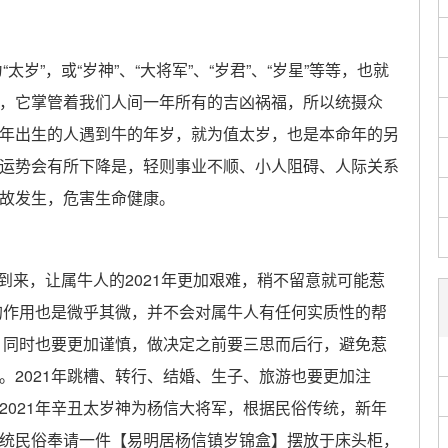
”，或“岁神”、“大将军”、“岁君”、“岁星”等等，也就
，它掌管着我们人间一年所有的吉凶祸福，所以统摄众
年出生的人遇到牛的年岁，就为值太岁，也是本命年的另
运势会有所下降是，轻则事业不顺、小人阻碍、人际关系
故发生，危害生命健康。
的到来，让属牛人的2021年更加艰难，稍不留意就可能惹
到的作用也是微乎其微，并不会对属牛人有任何实质性的帮
境，同时也要更加谨慎，做决定之前要三思而后行，避免惹
。2021年跳槽、转行、结婚、生子、旅游也要更加注
2021年辛丑太岁神为杨信大将军，根据民俗传统，新年
统民俗奉请一件【易明居杨信镇岁锦盒】摆放于床头柜，