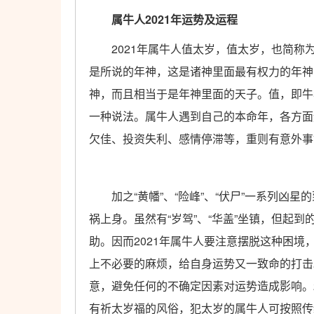
属牛人2021年运势及运程
2021年属牛人值太岁，值太岁，也简称为“太岁
是所说的年神，这是诸神里面最有权力的年神
神，而且相当于是年神里面的天子。值，即牛
一种说法。属牛人遇到自己的本命年，各方面
欠佳、投资失利、感情停滞等，重则有意外事
加之“黄幡”、“险峰”、“伏尸”一系列凶星
祸上身。虽然有“岁驾”、“华盖”坐镇，但起
助。因而2021年属牛人要注意摆脱这种困
上不必要的麻烦，给自身运势又一致命的打击
意，避免任何的不确定因素对运势造成影响。
有祈太岁福的风俗，犯太岁的属牛人可按照传