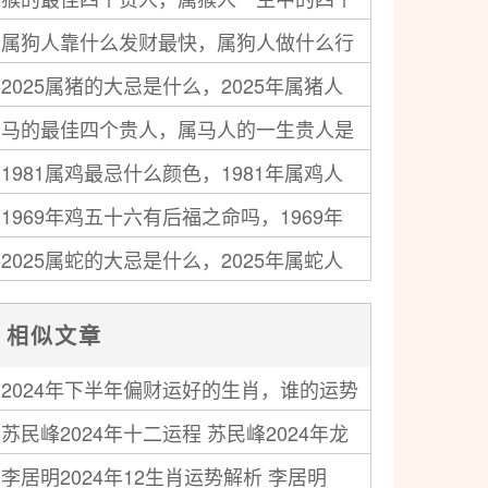
的蛇最好命
属狗人靠什么发财最快，属狗人做什么行
贵人
2025属猪的大忌是什么，2025年属猪人
业发财快
马的最佳四个贵人，属马人的一生贵人是
最忌讳的事
1981属鸡最忌什么颜色，1981年属鸡人
谁
1969年鸡五十六有后福之命吗，1969年
禁忌的颜色
2025属蛇的大忌是什么，2025年属蛇人
属鸡人56岁后命运
注意事项
相似文章
2024年下半年偏财运好的生肖，谁的运势
苏民峰2024年十二运程 苏民峰2024年龙
最旺
李居明2024年12生肖运势解析 李居明
年运势运程详解