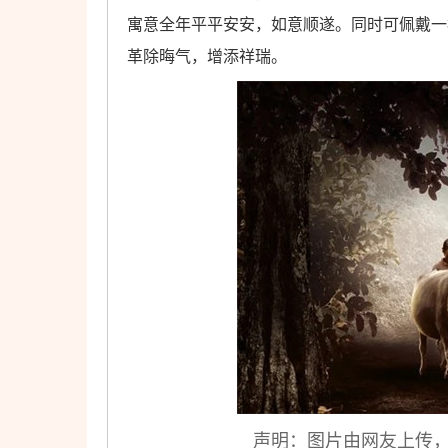
寓意全年平平安安，如意顺遂。同时可佩戴一
革除晦气，增添祥瑞。
声明：图片由网友上传